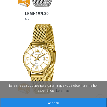
VEJA MAIS
LRMH197L30
Mini
Este site usa cookies para garantir que você obtenha a melhor
VEJA MAIS
experiência.
Leia mais
LRGH197L30
Aceitar!
Mini