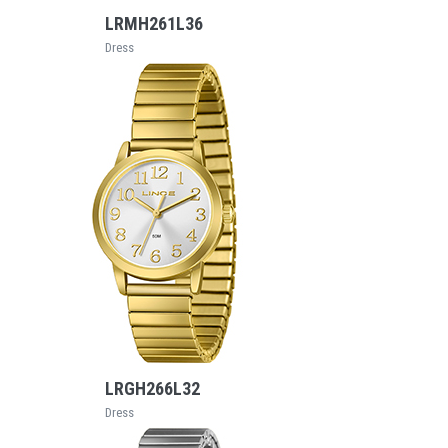
LRMH261L36
Dress
VEJA MAIS
LRGH266L32
Dress