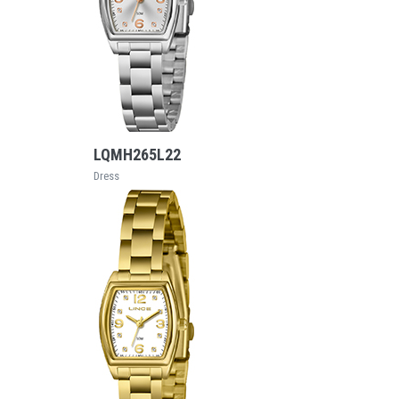
VEJA MAIS
LQMH265L22
Dress