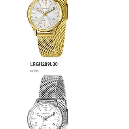
VEJA MAIS
LRGH289L30
Dress