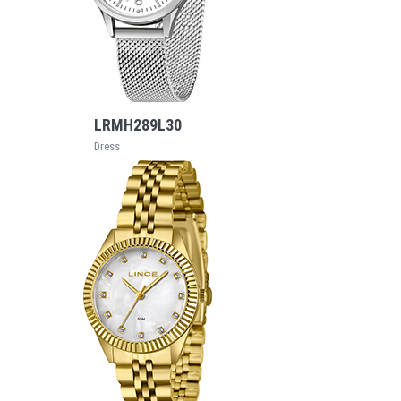
VEJA MAIS
LRMH289L30
Dress